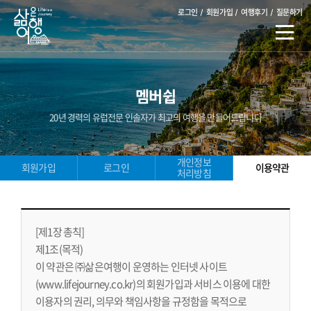
로그인
회원가입
여행후기
질문하기
멤버쉽
20년 경력의 유럽전문 인솔자가 최고의 여행을 만들어드립니다
개인정보
회원가입
로그인
이용약관
처리방침
[제1장 총칙]
제1조(목적)
이 약관은 ㈜삶은여행이 운영하는 인터넷 사이트
(www.lifejourney.co.kr)의 회원가입과 서비스 이용에 대한
이용자의 권리, 의무와 책임사항을 규정함을 목적으로