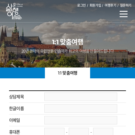
로그인
회원가입
여행후기
질문하기
1:1 맞춤여행
20년 경력의 유럽전문 인솔자가 최고의 여행을 만들어드립니다
1:1 맞춤여행
상담제목
한글이름
이메일
휴대폰
-
-