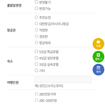
변경불가
출발일변경
변경가능
추천요청
대한항공/아시아나항공
항공권
직항편
경유편
항공제외
카톡
5성급 특급호텔
4성급 일반호텔
블로그
숙소
3성급 실속호텔
기타
예약
여행인원
예) 성인2/소아1/유아1
200만원 이하
200~250만원